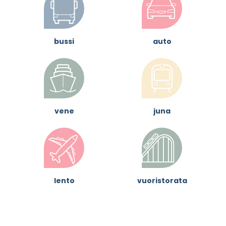
bussi
auto
vene
juna
lento
vuoristorata