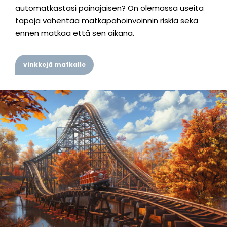
automatkastasi painajaisen? On olemassa useita
tapoja vähentää matkapahoinvoinnin riskiä sekä
ennen matkaa että sen aikana.
vinkkejä matkalle