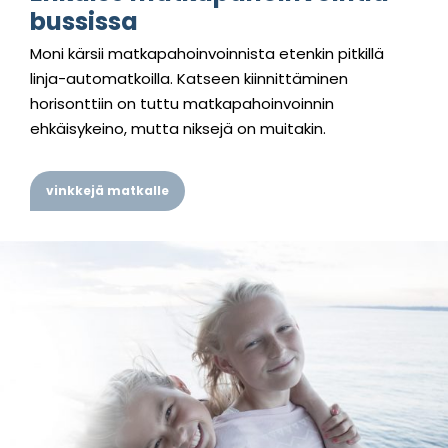
bussissa
Moni kärsii matkapahoinvoinnista etenkin pitkillä
linja-automatkoilla. Katseen kiinnittäminen
horisonttiin on tuttu matkapahoinvoinnin
ehkäisykeino, mutta niksejä on muitakin.
vinkkejä matkalle