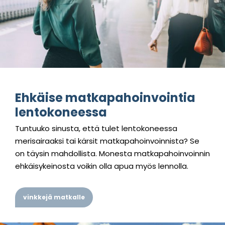
Ehkäise matkapahoinvointia
lentokoneessa
Tuntuuko sinusta, että tulet lentokoneessa
merisairaaksi tai kärsit matkapahoinvoinnista? Se
on täysin mahdollista. Monesta matkapahoinvoinnin
ehkäisykeinosta voikin olla apua myös lennolla.
vinkkejä matkalle