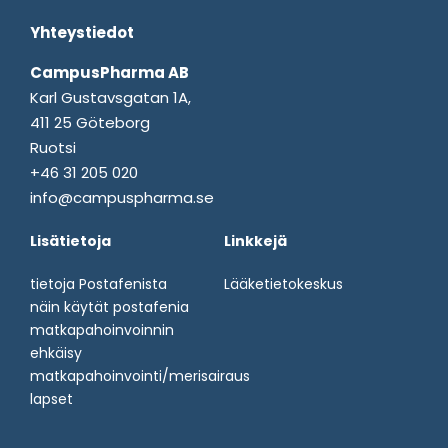
Yhteystiedot
CampusPharma AB
Karl Gustavsgatan 1A,
411 25 Göteborg
Ruotsi
+46 31 205 020
info@campuspharma.se
Lisätietoja
Linkkejä
tietoja Postafenista
Lääketietokeskus
näin käytät postafenia
matkapahoinvoinnin
ehkäisy
matkapahoinvointi/merisairaus
lapset