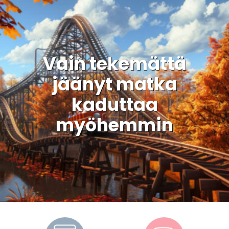
Vain tekemättä
jäänyt matka
kaduttaa
myöhemmin