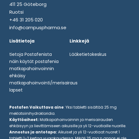
411 25 Göteborg
Ruotsi
+46 31 205 020
info@campuspharma.se
Lisätietoja
Linkkejä
tietoja Postafenista
Lääketietokeskus
näin käytät postafenia
matkapahoinvoinnin
ehkäisy
matkapahoinvointi/merisairaus
lapset
Postafen Vaikuttava aine
: Yksi tabletti sisältää 25 mg
meklotsiinihydrokloridia.
Käyttöaiheet:
Matkapahoinvoinnin ja merisairauden
ehkäisyyn ja lievittämiseen aikuisille ja yli 12-vuotiaille nuorille.
Annostus ja antotapa:
Aikuiset ja yli 12-vuotiaat nuoret 1
tabletti 1–2 kertaa vuorokaudessa. Mikäli 25 mg:n annos ei ole