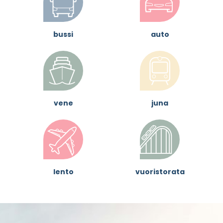
bussi
auto
vene
juna
lento
vuoristorata