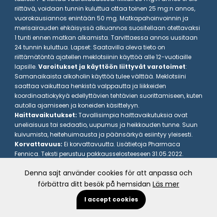
riittävä, voidaan tunnin kuluttua ottaa toinen 25 mg:n annos,
vuorokausiannos enintään 50 mg. Matkapahoinvoinnin ja
merisairauden ehkäisyssä alkuannos suositellaan otettavaksi
1 tunti ennen matkan alkamista. Tarvittaessa annos uusitaan
24 tunnin kuluttua. Lapset: Saatavilla oleva tieto on
riittämätöntä ajatellen meklotsiinin käyttöä alle 12-vuotiaille
lapsille.
Varoitukset ja käyttöön liittyvät varotoimet
:
Samanaikaista alkoholin käyttöä tulee välttää. Meklotsiini
saattaa vaikuttaa henkistä valppautta ja liikkeiden
koordinaatiokykyä edellyttävien tehtävien suorittamiseen, kuten
autolla ajamiseen ja koneiden käsittelyyn.
Haittavaikutukset:
Tavallisimpia haittavaikutuksia ovat
uneliaisuus tai sedaatio, uupumus ja heikkouden tunne. Suun
kuivumista, heitehuimausta ja päänsärkyä esiintyy yleisesti.
Korvattavuus:
Ei korvattavuutta. Lisätietoja Pharmaca
Fennica. Teksti perustuu pakkausselosteeseen 31.05.2022.
Pakkaus ja hinta:
Postafen 25 mg, 10 tabl, ajankohtainen
Denna sajt använder cookies för att anpassa och
hinta www.kela.fi/laakehaku.
Yhteystiedot:
CampusPharma
AB, Ruotsi, puh.+46 31 20 50 20
förbättra ditt besök på hemsidan
Läs mer
C4362-3 2025-01 FI
I accept cookies